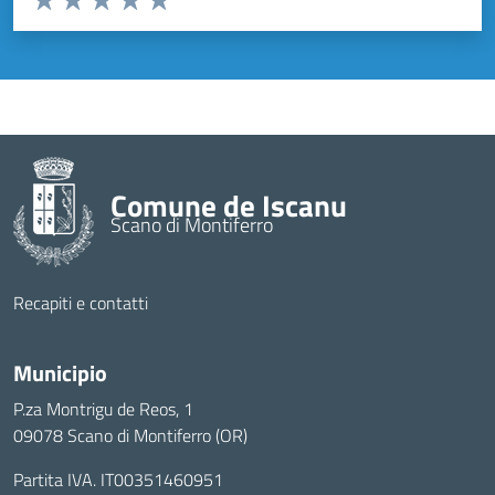
Valuta 1 stelle su 5
Valuta 2 stelle su 5
Valuta 3 stelle su 5
Valuta 4 stelle su 5
Valuta 5 stelle su 5
Comune de Iscanu
Scano di Montiferro
Recapiti e contatti
Municipio
P.za Montrigu de Reos, 1
09078 Scano di Montiferro (OR)
Partita IVA. IT00351460951