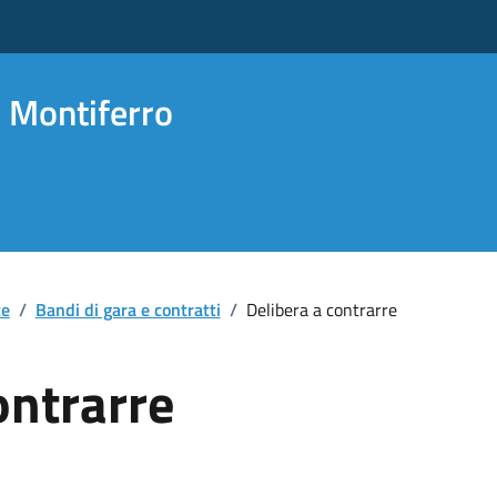
 Montiferro
te
/
Bandi di gara e contratti
/
Delibera a contrarre
ontrarre