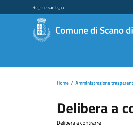
Regione Sardegna
Comune di Scano di
Home
/
Amministrazione trasparen
Delibera a c
Delibera a contrarre