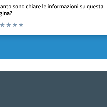
anto sono chiare le informazioni su questa
gina?
a da 1 a 5 stelle la pagina
ta 1 stelle su 5
Valuta 2 stelle su 5
Valuta 3 stelle su 5
Valuta 4 stelle su 5
Valuta 5 stelle su 5