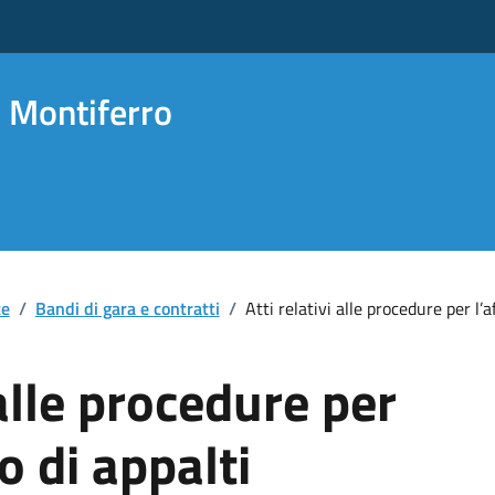
 Montiferro
te
/
Bandi di gara e contratti
/
Atti relativi alle procedure per l’aff
 alle procedure per
o di appalti