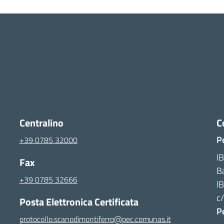
Centralino
C
P
+39 0785 32000
I
Fax
B
+39 0785 32666
I
c/
Posta Elettronica Certificata
Pe
protocollo.scanodimontiferro@pec.comunas.it