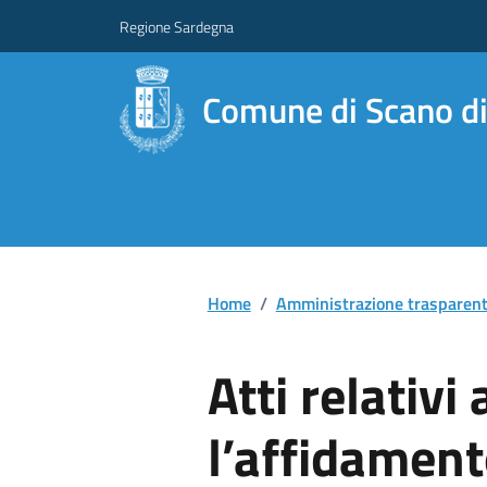
Regione Sardegna
Comune di Scano di
Home
/
Amministrazione trasparen
Atti relativi
l’affidament