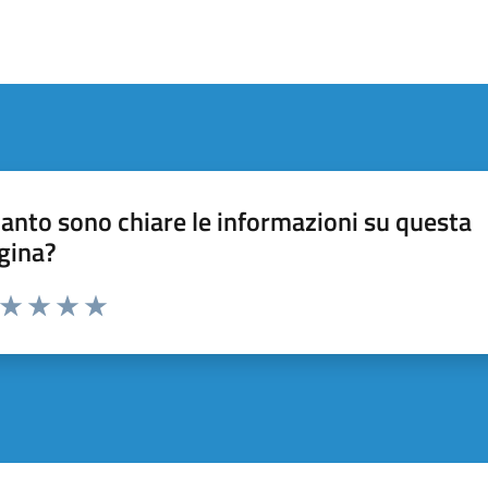
anto sono chiare le informazioni su questa
gina?
a da 1 a 5 stelle la pagina
ta 1 stelle su 5
Valuta 2 stelle su 5
Valuta 3 stelle su 5
Valuta 4 stelle su 5
Valuta 5 stelle su 5