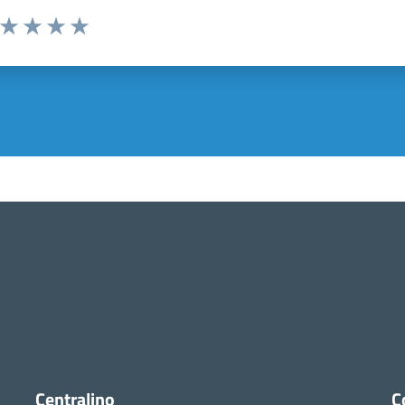
a da 1 a 5 stelle la pagina
ta 1 stelle su 5
Valuta 2 stelle su 5
Valuta 3 stelle su 5
Valuta 4 stelle su 5
Valuta 5 stelle su 5
Centralino
C