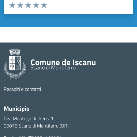
Valuta da 1 a 5 stelle la pagina
Valuta 1 stelle su 5
Valuta 2 stelle su 5
Valuta 3 stelle su 5
Valuta 4 stelle su 5
Valuta 5 stelle su 5
Comune de Iscanu
Scano di Montiferro
Recapiti e contatti
Municipio
P.za Montrigu de Reos, 1
09078 Scano di Montiferro (OR)