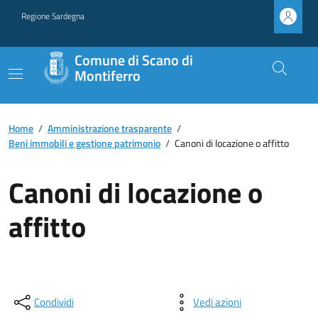
Regione Sardegna
Comune di Scano di
Montiferro
Home
/
Amministrazione trasparente
/
Beni immobili e gestione patrimonio
/
Canoni di locazione o affitto
Canoni di locazione o
affitto
Condividi
Vedi azioni