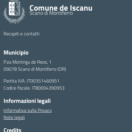
Comune de Iscanu
Scano di Montiferro
Recapiti e contatti
Municipio
P.za Montrigu de Reos, 1
09078 Scano di Montiferro (OR)
Partita IVA. IT00351460951
Codice fiscale. IT80004390953
Informazioni legali
Informativa sulla Privacy
Note legali
Credits