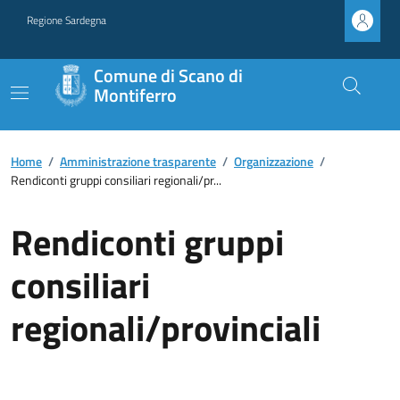
Regione Sardegna
Comune di Scano di
Montiferro
Home
/
Amministrazione trasparente
/
Organizzazione
/
Rendiconti gruppi consiliari regionali/pr...
Rendiconti gruppi
consiliari
regionali/provinciali