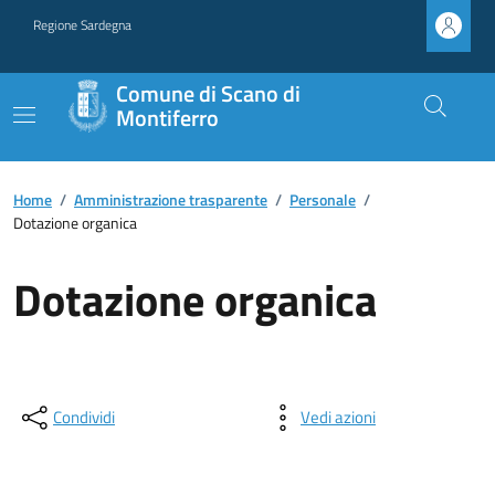
Regione Sardegna
Comune di Scano di
Montiferro
Home
/
Amministrazione trasparente
/
Personale
/
Dotazione organica
Dotazione organica
Condividi
Vedi azioni