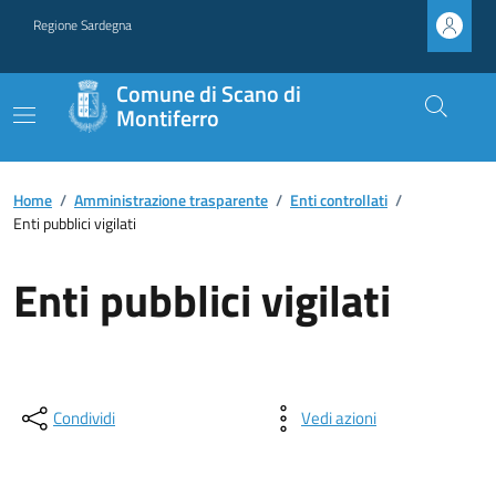
Regione Sardegna
Comune di Scano di
Montiferro
Home
/
Amministrazione trasparente
/
Enti controllati
/
Enti pubblici vigilati
Enti pubblici vigilati
Condividi
Vedi azioni