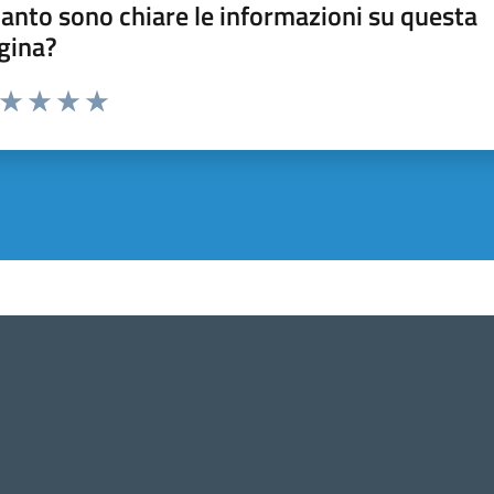
anto sono chiare le informazioni su questa
gina?
a da 1 a 5 stelle la pagina
ta 1 stelle su 5
Valuta 2 stelle su 5
Valuta 3 stelle su 5
Valuta 4 stelle su 5
Valuta 5 stelle su 5