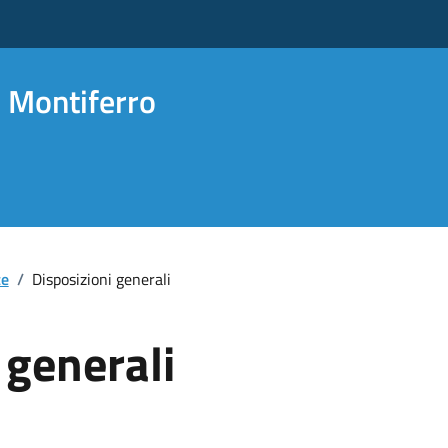
 Montiferro
te
/
Disposizioni generali
 generali